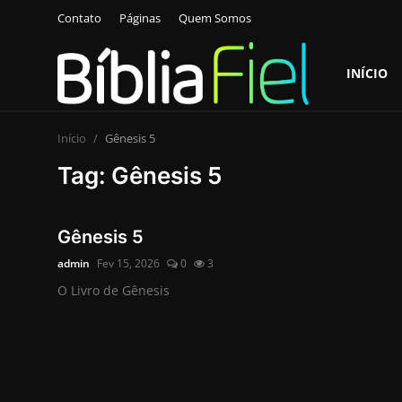
Contato
Páginas
Quem Somos
INÍCIO
Login
Cadastre-
se
Início
Gênesis 5
Tag: Gênesis 5
Início
Contato
Gênesis 5
admin
Fev 15, 2026
0
3
Páginas
O Livro de Gênesis
Quem Somos
Mídias