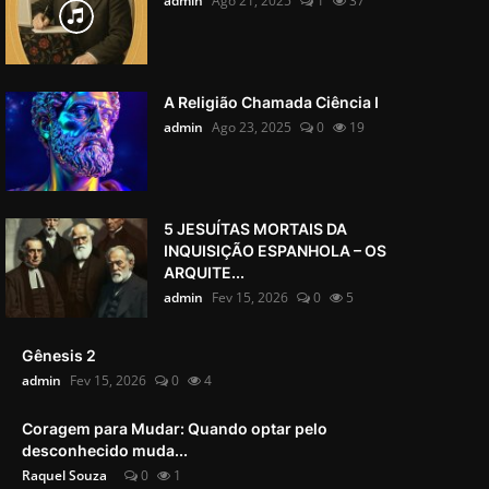
admin
Ago 21, 2025
1
37
A Religião Chamada Ciência I
admin
Ago 23, 2025
0
19
5 JESUÍTAS MORTAIS DA
INQUISIÇÃO ESPANHOLA – OS
ARQUITE...
admin
Fev 15, 2026
0
5
Gênesis 2
admin
Fev 15, 2026
0
4
Coragem para Mudar: Quando optar pelo
desconhecido muda...
Raquel Souza
0
1