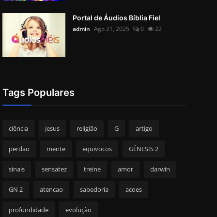
Portal de Áudios Bíblia Fiel
admin
Ago 21, 2025
0
22
Tags Populares
ciência
jesus
religião
G
artigo
perdao
mente
equivocos
GÊNESIS 2
sinais
sensatez
treine
amor
darwin
GN 2
atencao
sabedoria
acoes
profundidade
evolução