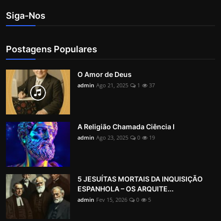
Siga-Nos
Postagens Populares
O Amor de Deus
admin
Ago 21, 2025
1
37
A Religião Chamada Ciência I
admin
Ago 23, 2025
0
19
5 JESUÍTAS MORTAIS DA INQUISIÇÃO
ESPANHOLA – OS ARQUITE...
admin
Fev 15, 2026
0
5