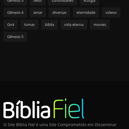
Gênesis 3
deus
curiosidades
liturgia
Gênesis 4
amar
diversas
eternidade
videos
Gn4
tomar
bíblia
vida eterna
movies
Gênesis 5
O Site Bíblia Fiel é uma Site Comprometido em Disseminar