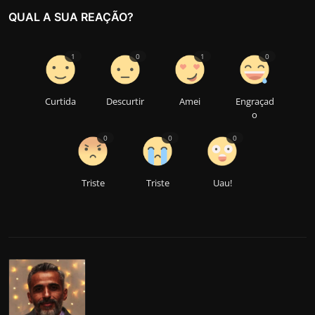
n
QUAL A SUA REAÇÃO?
1
0
1
0
Curtida
Descurtir
Amei
Engraçad
o
0
0
0
Triste
Triste
Uau!