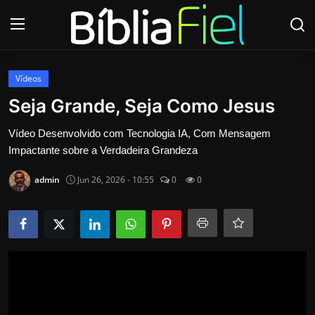
Login
Cadastre-se
Vídeos
Seja Grande, Seja Como Jesus
Início
Vídeo Desenvolvido com Tecnologia IA, Com Mensagem
Impactante sobre a Verdadeira Grandeza
Contato
admin
Jun 26, 2026 - 10:55
0
0
Páginas
Quem Somos
Mídias
Biblia Fiel