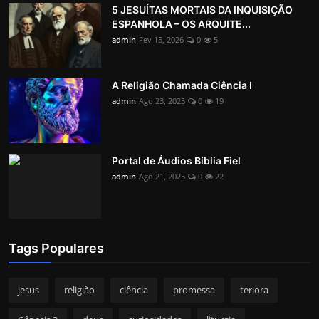
5 JESUÍTAS MORTAIS DA INQUISIÇÃO
ESPANHOLA – OS ARQUITE...
admin
Fev 15, 2026
0
5
A Religião Chamada Ciência I
admin
Ago 23, 2025
0
19
Portal de Áudios Bíblia Fiel
admin
Ago 21, 2025
0
22
Tags Populares
jesus
religião
ciência
promessa
teriora