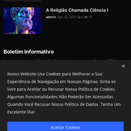
A Religião Chamada Ciência I
admin
Ago 23, 2025
0
19
Boletim Informativo
Junte-se à nossa Lista de Assinantes para receber as Últimas
Notícias, Atualizações e Ofertas especiais diretamente em sua
Caixa de Entrada
Nosso Website Usa Cookies para Melhorar a Sua
Experiência de Navegação em Nossas Páginas. Sinta-se
Inscrito
livre para Aceitar ou Recusar Nossa Política de Cookies.
Algumas Funcionalidades Não Poderão Ser Acessadas
Quando Você Recusar Nossa Política de Dados. Tenha Um
Excelente Dia!
©2026 Biblia Fiel - Todos Direitos Reservados.
Aceitar Cookies
Termos & Condições
Política de Privacidade