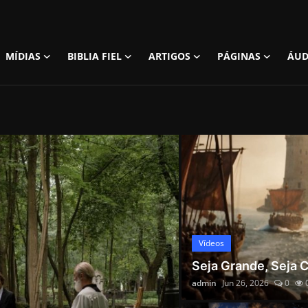
MÍDIAS
BIBLIA FIEL
ARTIGOS
PÁGINAS
ÁUD
Index
o optar pelo desconhecido muda sua vida.
para uma Vida com Propósito.
s
mos nossas palavras com sabedoria?
Vídeos
Seja Grande, Seja
admin
Jun 26, 2026
0