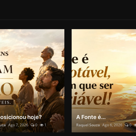
posicionou hoje?
A Fonte é...
uza
Ago 7, 2026
0
1
Raquel Souza
Ago 6, 2026
0