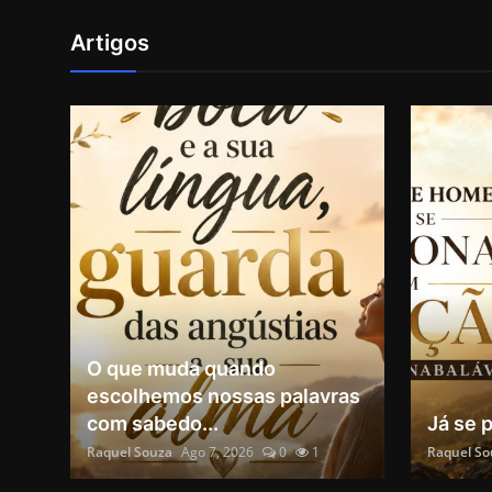
Artigos
O que muda quando
escolhemos nossas palavras
com sabedo...
Já se 
Raquel Souza
Ago 7, 2026
0
1
Raquel So