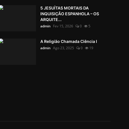
5 JESUÍTAS MORTAIS DA
INQUISIÇÃO ESPANHOLA – OS
ARQUITE...
admin
Fev 15, 2026
0
5
A Religião Chamada Ciência I
admin
Ago 23, 2025
0
19