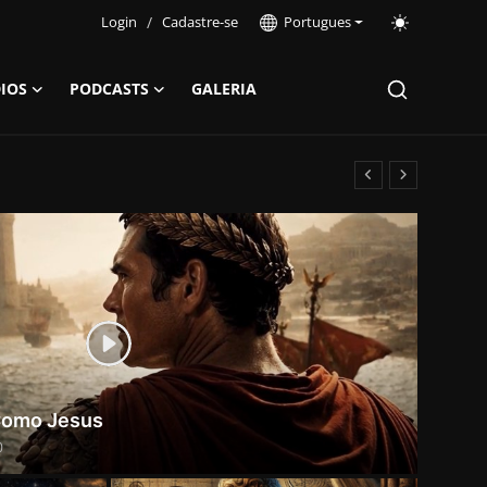
Login
/
Cadastre-se
Portugues
IOS
PODCASTS
GALERIA
 Como Jesus
0