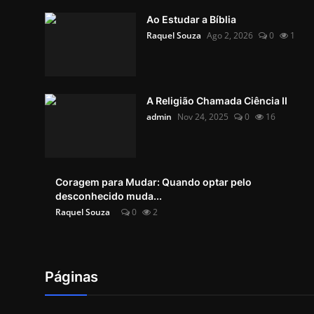
Ao Estudar a Bíblia
Raquel Souza
Ago 2, 2026
0
1
A Religião Chamada Ciência II
admin
Nov 24, 2025
0
16
Coragem para Mudar: Quando optar pelo
desconhecido muda...
Raquel Souza
0
2
Páginas