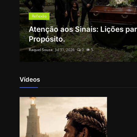
Biblia Fiel
Reflexão
Artigos
ras
Atenção aos Sinais: Lições p
Páginas
Propósito.
Áudios
Raquel Souza
Jul 31, 2026
0
5
PodCasts
Galeria
Vídeos
Portugues