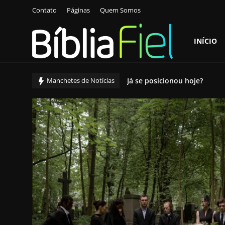
Contato
Páginas
Quem Somos
INÍCIO
Login
Cadastre-
se
Já se posicionou hoje?
Manchetes de Notícias
A Fonte é...
Início
Coragem para Mudar: Quand
Atenção aos Sinais: Lições 
Contato
Seja Grande, Seja Como Jesu
Páginas
O que muda quando escolhe
Quem Somos
Mídias