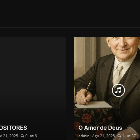
OSITORES
O Amor de Deus
o 21, 2025
0
6
admin
Ago 21, 2025
1
37